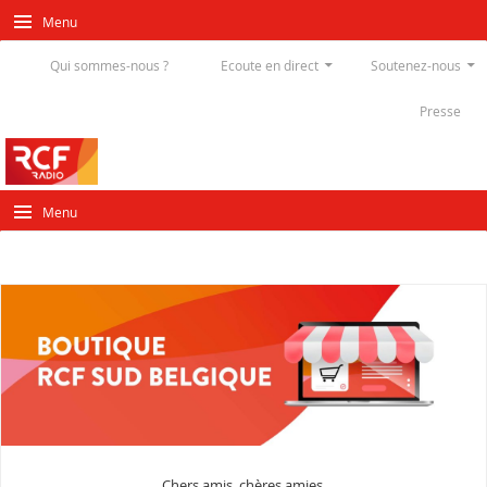
Menu
Qui sommes-nous ?
Ecoute en direct
Soutenez-nous
Presse
Menu
Chers amis, chères amies,