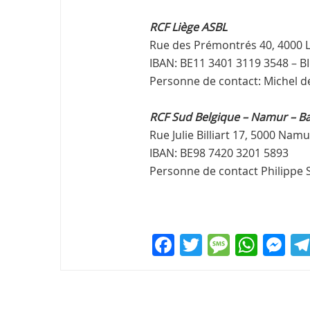
RCF Liège ASBL
Rue des Prémontrés 40, 4000 L
IBAN: BE11 3401 3119 3548 – 
Personne de contact: Michel de
RCF Sud Belgique – Namur – B
Rue Julie Billiart 17, 5000 Namu
IBAN: BE98 7420 3201 5893
Personne de contact Philippe S
F
T
M
W
M
a
w
e
h
e
c
itt
ss
at
ss