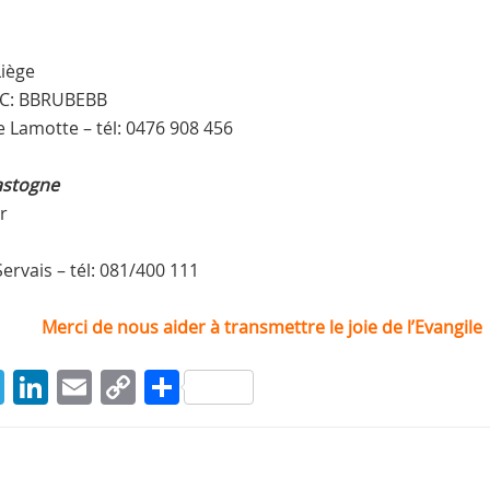
iège
BIC: BBRUBEBB
 Lamotte – tél: 0476 908 456
astogne
r
ervais – tél: 081/400 111
Merci de nous aider à transmettre le joie de l’Evangile
T
Li
E
C
P
el
n
m
o
ar
e
k
ai
p
ta