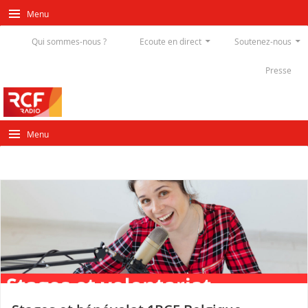
Menu
Qui sommes-nous ?
Ecoute en direct
Soutenez-nous
Presse
Menu