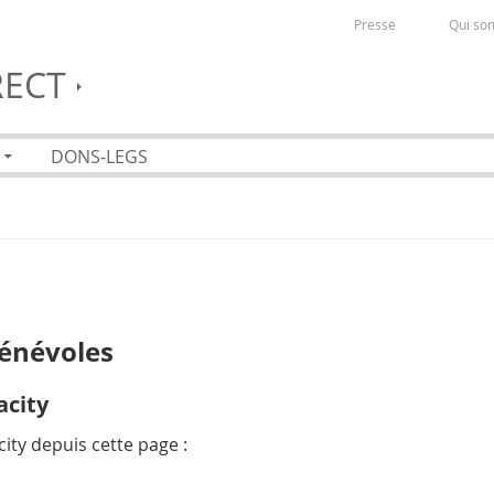
Presse
Qui so
RECT
DONS-LEGS
bénévoles
acity
ty depuis cette page :