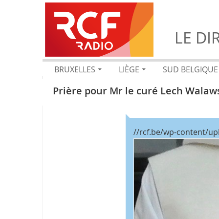
LE DI
BRUXELLES
LIÈGE
SUD BELGIQUE
Prière pour Mr le curé Lech Walaw
//rcf.be/wp-content/up