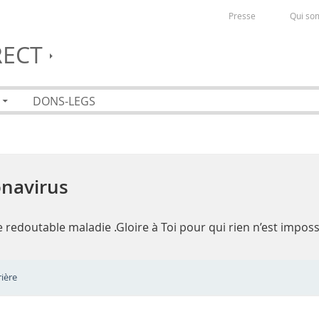
Presse
Qui so
RECT
DONS-LEGS
onavirus
 redoutable maladie .Gloire à Toi pour qui rien n’est impossi
ière