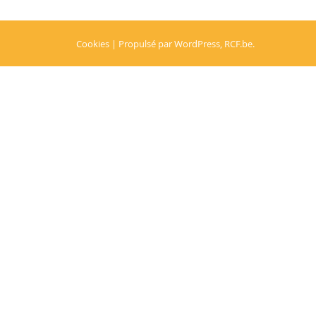
Cookies
| Propulsé par
WordPress
,
RCF.be
.