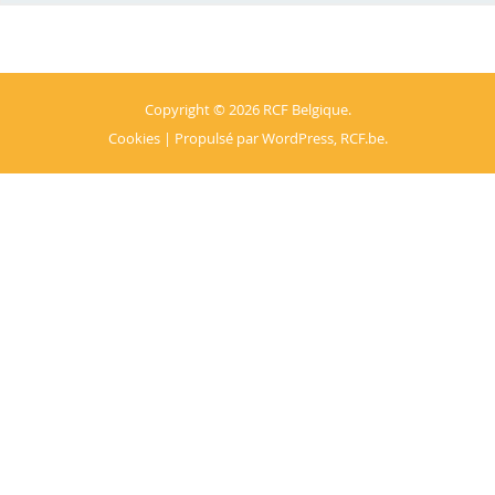
Copyright © 2026
RCF Belgique
.
Cookies
| Propulsé par
WordPress
,
RCF.be
.