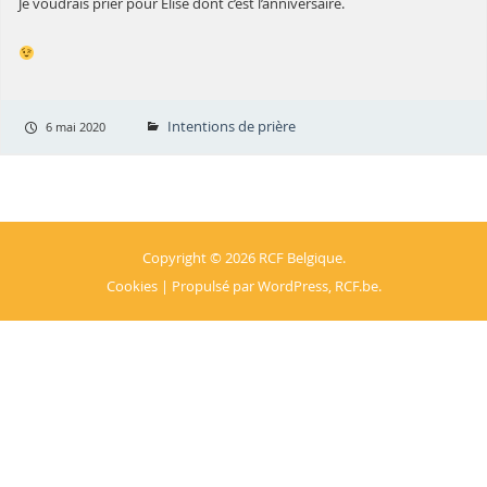
Je voudrais prier pour Elise dont c’est l’anniversaire.
Intentions de prière
6 mai 2020
Copyright © 2026
RCF Belgique
.
Cookies
| Propulsé par
WordPress
,
RCF.be
.